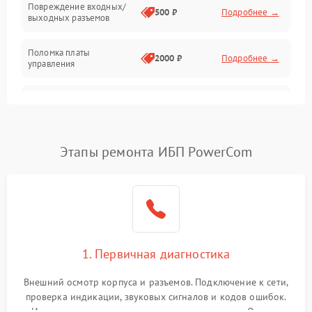
Повреждение входных/
500 ₽
Подробнее →
выходных разъемов
Механические повреждения
Поломка платы
Механика
2000 ₽
Подробнее →
управления
Неисправность
3000 ₽
Подробнее →
трансформатора
Повреждение
Этапы ремонта ИБП PowerCom
500 ₽
Подробнее →
конденсаторов
Поломка предохранителя
100 ₽
Подробнее →
Неисправность системы
1000 ₽
Подробнее →
охлаждения
1. Первичная диагностика
Неисправность
500 ₽
Подробнее →
Внешний осмотр корпуса и разъемов. Подключение к сети,
индикаторов
проверка индикации, звуковых сигналов и кодов ошибок.
Измерение входного и выходного напряжения. Оценка