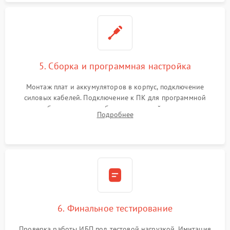
5. Сборка и программная настройка
Монтаж плат и аккумуляторов в корпус, подключение
силовых кабелей. Подключение к ПК для программной
калибровки констант батареи, настройки порогов
Подробнее
срабатывания AVR и сброса счетчиков старения АКБ.
6. Финальное тестирование
Проверка работы ИБП под тестовой нагрузкой. Имитация