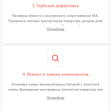
3. Глубокая дефектовка
Поломка системы защиты
1000 ₽
Подробнее →
от перегрузок
Проверка емкости и внутреннего сопротивления АКБ.
Прозвонка силовых транзисторов инвертора, диодов, реле
Неисправность системы
переключения и трансформатора. Визуальный поиск вздутых
Подробнее
защиты от короткого
1500 ₽
Подробнее →
конденсаторов и прогаров на печатной плате.
замыкания
Повреждение системы
1000 ₽
Подробнее →
защиты от перегрева
Неисправность системы
защиты от
1500 ₽
Подробнее →
перенапряжения
4. Ремонт и замена компонентов
Установка новых аккумуляторных батарей с зачисткой
клемм. Выпаивание неисправных элементов инвертора или
цепи зарядки и монтаж новых радиодеталей.
Подробнее
Восстановление поврежденных токоведущих дорожек и
замена реле.