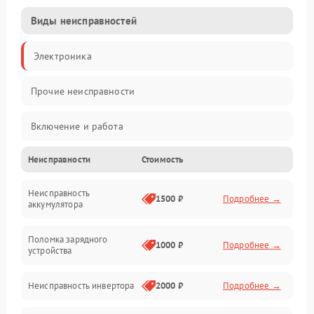
Виды неисправностей
Электроника
Прочие неисправности
Включение и работа
Неисправности
Стоимость
Работа с нагрузкой
Неисправность
Звук и индикация
1500 ₽
Подробнее →
аккумулятора
Питание и режимы
Поломка зарядного
1000 ₽
Подробнее →
устройства
Интерфейсы и связь
Неисправность инвертора
2000 ₽
Подробнее →
Температура и эксплуатация