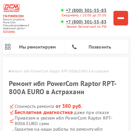
+7 (800) 301-55-83
Ежедневно, с 10:00 до 20:00
FIX-POWERCOM
Ремонт устройств
+7 (800) 301-55-83
PowerCom
Специализированный
Звонок бесплатный по РФ
cервисный центр г.
Астрахань
Мы ремонтируем
Позвонить
ахани
Ремонт ибп PowerCom Raptor RPT-800A EURO в Астрахани
Ремонт ибп PowerCom Raptor RPT-
800A EURO в Астрахани
от 380 руб.
Стоимость ремонта
Бесплатная диагностика
даже при отказе
Привезем и увезем ибп PowerCom Raptor RPT-
800A EURO сами
Гарантия на наши работы по ремонту ибп