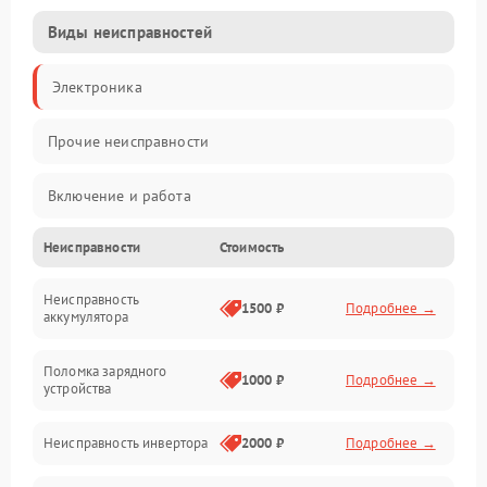
Виды неисправностей
Электроника
Прочие неисправности
Включение и работа
Неисправности
Стоимость
Работа с нагрузкой
Неисправность
Звук и индикация
1500 ₽
Подробнее →
аккумулятора
Питание и режимы
Поломка зарядного
1000 ₽
Подробнее →
устройства
Интерфейсы и связь
Неисправность инвертора
2000 ₽
Подробнее →
Температура и эксплуатация