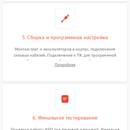
5. Сборка и программная настройка
Монтаж плат и аккумуляторов в корпус, подключение
силовых кабелей. Подключение к ПК для программной
калибровки констант батареи, настройки порогов
Подробнее
срабатывания AVR и сброса счетчиков старения АКБ.
6. Финальное тестирование
Проверка работы ИБП под тестовой нагрузкой. Имитация