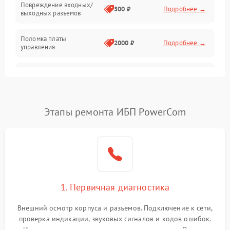
Повреждение входных/
500 ₽
Подробнее →
выходных разъемов
Механические повреждения
Поломка платы
Механика
2000 ₽
Подробнее →
управления
Неисправность
3000 ₽
Подробнее →
трансформатора
Повреждение
Этапы ремонта ИБП PowerCom
500 ₽
Подробнее →
конденсаторов
Поломка предохранителя
100 ₽
Подробнее →
Неисправность системы
1000 ₽
Подробнее →
охлаждения
1. Первичная диагностика
Неисправность
500 ₽
Подробнее →
Внешний осмотр корпуса и разъемов. Подключение к сети,
индикаторов
проверка индикации, звуковых сигналов и кодов ошибок.
Измерение входного и выходного напряжения. Оценка