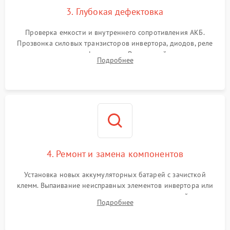
3. Глубокая дефектовка
Поломка системы защиты
1000 ₽
Подробнее →
от перегрузок
Проверка емкости и внутреннего сопротивления АКБ.
Прозвонка силовых транзисторов инвертора, диодов, реле
Неисправность системы
переключения и трансформатора. Визуальный поиск вздутых
Подробнее
защиты от короткого
1500 ₽
Подробнее →
конденсаторов и прогаров на печатной плате.
замыкания
Повреждение системы
1000 ₽
Подробнее →
защиты от перегрева
Неисправность системы
защиты от
1500 ₽
Подробнее →
перенапряжения
4. Ремонт и замена компонентов
Установка новых аккумуляторных батарей с зачисткой
клемм. Выпаивание неисправных элементов инвертора или
цепи зарядки и монтаж новых радиодеталей.
Подробнее
Восстановление поврежденных токоведущих дорожек и
замена реле.