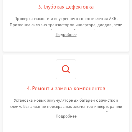
3. Глубокая дефектовка
Поломка системы защиты
1000 ₽
Подробнее →
от перегрузок
Проверка емкости и внутреннего сопротивления АКБ.
Прозвонка силовых транзисторов инвертора, диодов, реле
Неисправность системы
переключения и трансформатора. Визуальный поиск вздутых
Подробнее
защиты от короткого
1500 ₽
Подробнее →
конденсаторов и прогаров на печатной плате.
замыкания
Повреждение системы
1000 ₽
Подробнее →
защиты от перегрева
Неисправность системы
защиты от
1500 ₽
Подробнее →
перенапряжения
4. Ремонт и замена компонентов
Установка новых аккумуляторных батарей с зачисткой
клемм. Выпаивание неисправных элементов инвертора или
цепи зарядки и монтаж новых радиодеталей.
Подробнее
Восстановление поврежденных токоведущих дорожек и
замена реле.