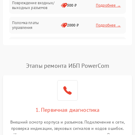
Повреждение входных/
500 ₽
Подробнее →
выходных разъемов
Механические повреждения
Поломка платы
Механика
2000 ₽
Подробнее →
управления
Неисправность
3000 ₽
Подробнее →
трансформатора
Повреждение
Этапы ремонта ИБП PowerCom
500 ₽
Подробнее →
конденсаторов
Поломка предохранителя
100 ₽
Подробнее →
Неисправность системы
1000 ₽
Подробнее →
охлаждения
1. Первичная диагностика
Неисправность
500 ₽
Подробнее →
Внешний осмотр корпуса и разъемов. Подключение к сети,
индикаторов
проверка индикации, звуковых сигналов и кодов ошибок.
Измерение входного и выходного напряжения. Оценка