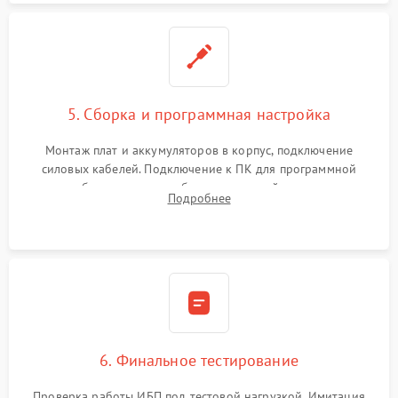
5. Сборка и программная настройка
Монтаж плат и аккумуляторов в корпус, подключение
силовых кабелей. Подключение к ПК для программной
калибровки констант батареи, настройки порогов
Подробнее
срабатывания AVR и сброса счетчиков старения АКБ.
6. Финальное тестирование
Проверка работы ИБП под тестовой нагрузкой. Имитация