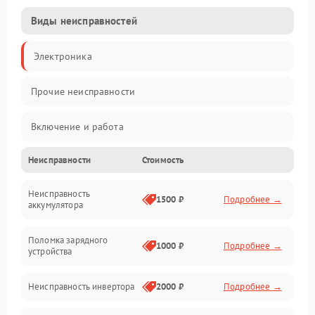
Виды неисправностей
Электроника
Прочие неисправности
Включение и работа
Неисправности
Стоимость
Работа с нагрузкой
Неисправность
Звук и индикация
1500 ₽
Подробнее →
аккумулятора
Питание и режимы
Поломка зарядного
1000 ₽
Подробнее →
устройства
Интерфейсы и связь
Неисправность инвертора
2000 ₽
Подробнее →
Температура и эксплуатация