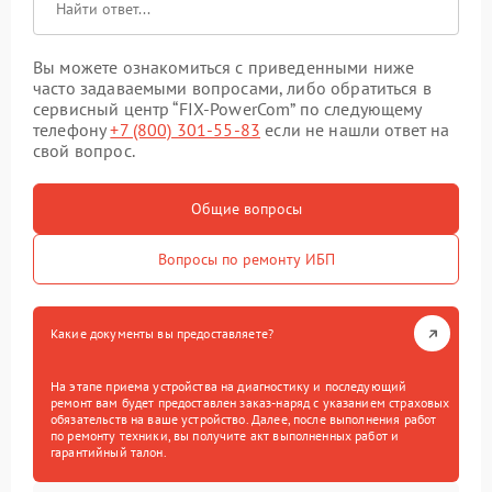
Вы можете ознакомиться с приведенными ниже
часто задаваемыми вопросами, либо обратиться в
сервисный центр “FIX-PowerCom” по следующему
телефону
+7 (800) 301-55-83
если не нашли ответ на
свой вопрос.
Общие вопросы
Вопросы по ремонту ИБП
Какие документы вы предоставляете?
На этапе приема устройства на диагностику и последующий
ремонт вам будет предоставлен заказ-наряд с указанием страховых
обязательств на ваше устройство. Далее, после выполнения работ
по ремонту техники, вы получите акт выполненных работ и
гарантийный талон.