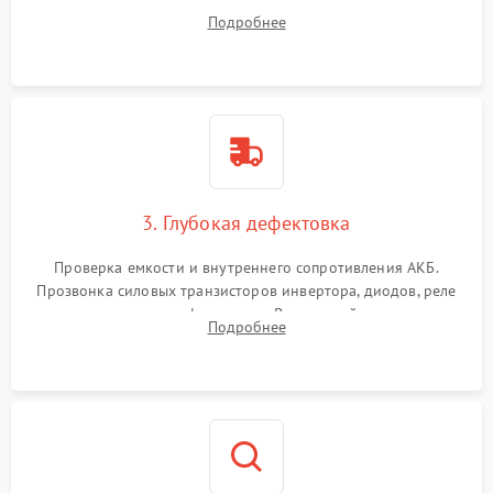
радиаторов и кулеров от пыли с помощью сжатого воздуха
Подробнее
и кистей для предотвращения перегрева и замыканий.
3. Глубокая дефектовка
Проверка емкости и внутреннего сопротивления АКБ.
Прозвонка силовых транзисторов инвертора, диодов, реле
переключения и трансформатора. Визуальный поиск вздутых
Подробнее
конденсаторов и прогаров на печатной плате.