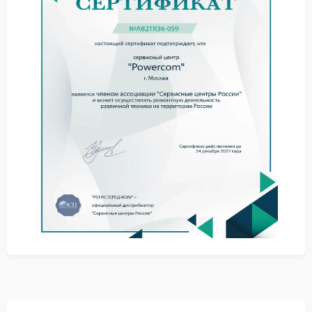
При появлении таких признаков ремонт Powercom
позволяет предотвратить повреждение платы и
других компонентов.
Причины повреждения
проводов
Основные факторы связаны с механическим
воздействием, перегревом или износом изоляции.
Иногда проблема возникает из-за смещения
внутренних элементов или вибрации.
перетирание изоляции;
перегрев проводников;
ослабление контактов;
вибрация внутри корпуса.
Сервис Powercom помогает определить участки
повреждения и устранить неисправность с учетом
состояния всех соединений.
Ремонт и рекомендации