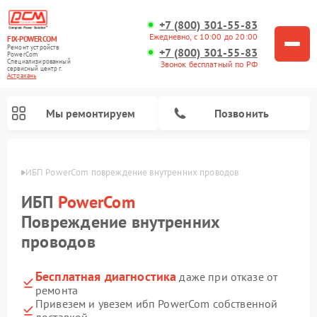
+7 (800) 301-55-83
Ежедневно, с 10:00 до 20:00
FIX-POWERCOM
Ремонт устройств
+7 (800) 301-55-83
PowerCom
Специализированный
Звонок бесплатный по РФ
cервисный центр г.
Астрахань
Мы ремонтируем
Позвонить
ахани
ИБП PowerCom повреждение внутренних проводов
ИБП
PowerCom
Повреждение внутренних
проводов
Бесплатная диагностика
даже при отказе от
ремонта
Привезем и увезем ибп PowerCom собственной