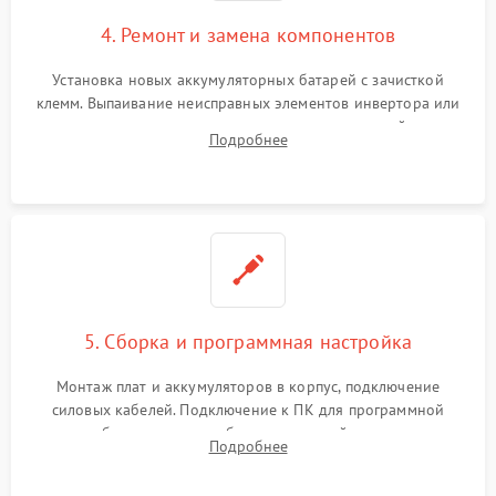
4. Ремонт и замена компонентов
Установка новых аккумуляторных батарей с зачисткой
клемм. Выпаивание неисправных элементов инвертора или
цепи зарядки и монтаж новых радиодеталей.
Подробнее
Восстановление поврежденных токоведущих дорожек и
замена реле.
5. Сборка и программная настройка
Монтаж плат и аккумуляторов в корпус, подключение
силовых кабелей. Подключение к ПК для программной
калибровки констант батареи, настройки порогов
Подробнее
срабатывания AVR и сброса счетчиков старения АКБ.