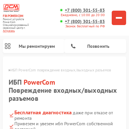
+7 (800) 301-55-83
Ежедневно, с 10:00 до 20:00
FIX-POWERCOM
Ремонт устройств
+7 (800) 301-55-83
PowerCom
Специализированный
Звонок бесплатный по РФ
cервисный центр г.
Астрахань
Мы ремонтируем
Позвонить
ахани
ИБП PowerCom повреждение входных/выходных разъемов
ИБП
PowerCom
Повреждение входных/выходных
разъемов
Бесплатная диагностика
даже при отказе от
ремонта
Привезем и увезем ибп PowerCom собственной