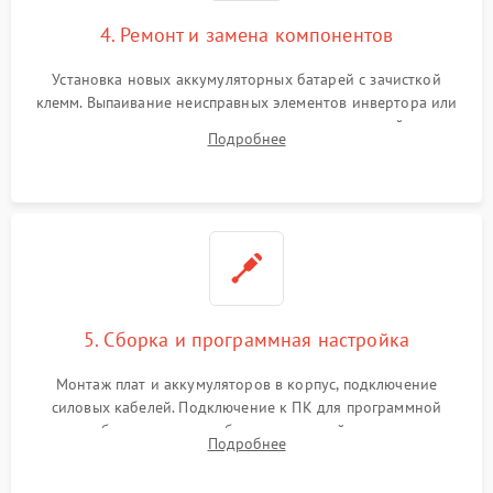
4. Ремонт и замена компонентов
Установка новых аккумуляторных батарей с зачисткой
клемм. Выпаивание неисправных элементов инвертора или
цепи зарядки и монтаж новых радиодеталей.
Подробнее
Восстановление поврежденных токоведущих дорожек и
замена реле.
5. Сборка и программная настройка
Монтаж плат и аккумуляторов в корпус, подключение
силовых кабелей. Подключение к ПК для программной
калибровки констант батареи, настройки порогов
Подробнее
срабатывания AVR и сброса счетчиков старения АКБ.