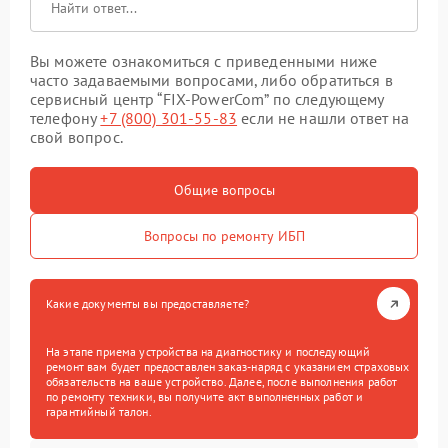
Вы можете ознакомиться с приведенными ниже
часто задаваемыми вопросами, либо обратиться в
сервисный центр “FIX-PowerCom” по следующему
телефону
+7 (800) 301-55-83
если не нашли ответ на
свой вопрос.
Общие вопросы
Вопросы по ремонту ИБП
Какие документы вы предоставляете?
На этапе приема устройства на диагностику и последующий
ремонт вам будет предоставлен заказ-наряд с указанием страховых
обязательств на ваше устройство. Далее, после выполнения работ
по ремонту техники, вы получите акт выполненных работ и
гарантийный талон.