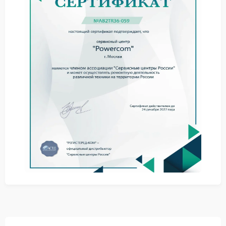
осмотрите разъемы визуально.
Очистите контакты от пыли мягкой тканью
Проверьте целостность пластиковых частей
разъемов
Попробуйте использовать запасные кабели
Если проблема сохраняется, не стоит продолжать
эксперименты самостоятельно.
Ремонт Powercom в подобных случаях
предполагает замену поврежденных разъемов и
восстановление надежного контакта.
Профессиональное устранение
неисправности
Сервис Powercom предлагает квалифицированную
помощь при повреждениях такого типа.
Специалисты работают с учетом особенностей
конструкции этих устройств.
Сервисный центр Powercom проводит замену