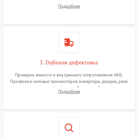
радиаторов и кулеров от пыли с помощью сжатого воздуха
Подробнее
и кистей для предотвращения перегрева и замыканий.
3. Глубокая дефектовка
Проверка емкости и внутреннего сопротивления АКБ.
Прозвонка силовых транзисторов инвертора, диодов, реле
переключения и трансформатора. Визуальный поиск вздутых
Подробнее
конденсаторов и прогаров на печатной плате.