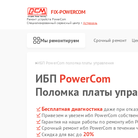
FIX-POWERCOM
Ремонт устройств PowerCom
Специализированный cервисный центр г.
Астрахань
Мы ремонтируем
Срочный ремонт
Це
werCom в Астрахани
ИБП PowerCom поломка платы управления
ИБП
PowerCom
Поломка платы упр
Бесплатная диагностика
даже при отказ
Привезем и увезем ибп PowerCom собстве
Гарантия на наши работы по ремонту ибп
Срочный ремонт ибп PowerCom в течении 
20%
Скидка для вас до