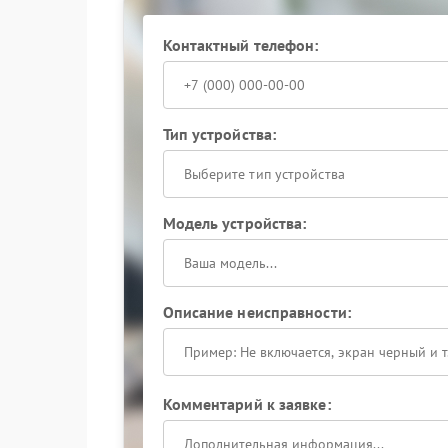
Powercom включает замену повреждённых ком
последующей калибровкой всех систем.
Контактный телефон:
Сервис Powercom обеспечивает восстановлени
устройство проходит серию нагрузочных тест
Доверьте заботу о вашей системе электропита
гарантированно надёжный результат и продли
Тип устройства:
Выберите тип устройства
Модель устройства:
Описание неисправности:
Комментарий к заявке: