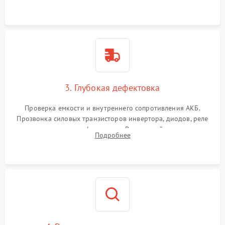
и кистей для предотвращения перегрева и замыканий.
3. Глубокая дефектовка
Проверка емкости и внутреннего сопротивления АКБ.
Прозвонка силовых транзисторов инвертора, диодов, реле
переключения и трансформатора. Визуальный поиск вздутых
Подробнее
конденсаторов и прогаров на печатной плате.