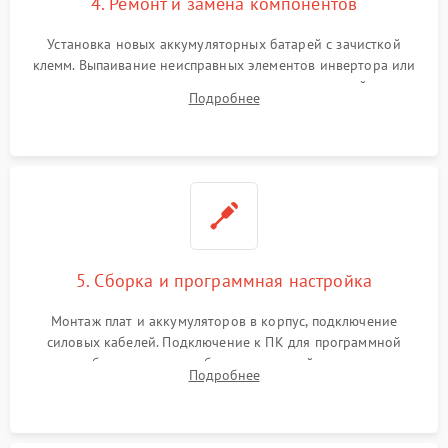
4. Ремонт и замена компонентов
Установка новых аккумуляторных батарей с зачисткой
клемм. Выпаивание неисправных элементов инвертора или
цепи зарядки и монтаж новых радиодеталей.
Подробнее
Восстановление поврежденных токоведущих дорожек и
замена реле.
5. Сборка и программная настройка
Монтаж плат и аккумуляторов в корпус, подключение
силовых кабелей. Подключение к ПК для программной
калибровки констант батареи, настройки порогов
Подробнее
срабатывания AVR и сброса счетчиков старения АКБ.