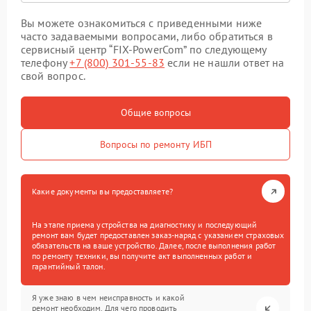
Вы можете ознакомиться с приведенными ниже
часто задаваемыми вопросами, либо обратиться в
сервисный центр “FIX-PowerCom” по следующему
телефону
+7 (800) 301-55-83
если не нашли ответ на
свой вопрос.
Общие вопросы
Вопросы по ремонту ИБП
Какие документы вы предоставляете?
На этапе приема устройства на диагностику и последующий
ремонт вам будет предоставлен заказ-наряд с указанием страховых
обязательств на ваше устройство. Далее, после выполнения работ
по ремонту техники, вы получите акт выполненных работ и
гарантийный талон.
Я уже знаю в чем неисправность и какой
ремонт необходим. Для чего проводить