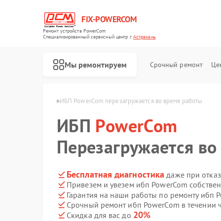
FIX-POWERCOM
Ремонт устройств PowerCom
Специализированный cервисный центр г.
Астрахань
Мы ремонтируем
Срочный ремонт
Це
werCom в Астрахани
ИБП PowerCom перезагружается во время работы
ИБП
PowerCom
Перезагружается во
Бесплатная диагностика
даже при отказ
Привезем и увезем ибп PowerCom собстве
Гарантия на наши работы по ремонту ибп
Срочный ремонт ибп PowerCom в течении 
20%
Скидка для вас до