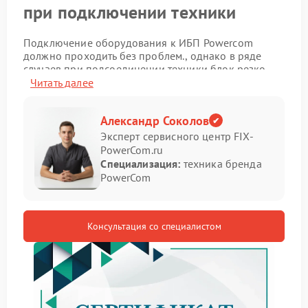
при подключении техники
Подключение оборудования к ИБП Powercom
должно проходить без проблем., однако в ряде
случаев при подсоединении техники блок резко
отключается. Подобная ситуация требует
Читать далее
детального рассмотрения.
Симптомы неисправности
Александр Соколов
Эксперт сервисного центр FIX-
PowerCom.ru
Проблема проявляется сразу в момент
Специализация:
техника бренда
подключения нагрузки и имеет характерные
PowerCom
признаки.
устройство выключается при включении техники
в розетку ИБП;
Консультация со специалистом
индикаторы гаснут мгновенно;
после повторного запуска ситуация повторяется;
слышен щелчок реле перед отключением.
Такие признаки указывают на внутренние
неполадки и становятся поводом обратиться в
сервис Powercom.