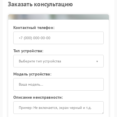
Заказать консультацию
подход возвращает стабильность работы и
предотвращает повторные отключения.
При первых признаках самопроизвольного
выключения разумно обратиться к специалистам:
Контактный телефон:
это сохранит надежность оборудования и позволит
эксплуатировать его без риска для подключенной
техники.
Тип устройства:
Выберите тип устройства
Модель устройства:
Описание неисправности: