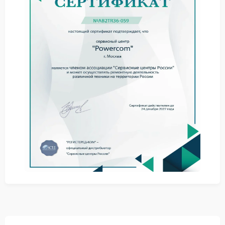
Возможные причины и советы
Причиной может быть износ аккумуляторов,
перегрузка по мощности или неисправность
электронных компонентов. Даже при небольшой
нагрузке система способна реагировать
отключением.
Проверьте суммарную мощность подключаемой
техники.
Подключайте устройства поочередно.
Исключите использование поврежденных кабелей.
Когда перечисленные меры не меняют ситуацию,
требуется ремонт Powercom с диагностикой
внутренних элементов.
Ремонт в сервисном центре
Сервисный центр Powercom выполняет
комплексную диагностику, тестирует аккумуляторы
и силовые компоненты, после чего проводит
ремонт с заменой неисправных деталей. Такой