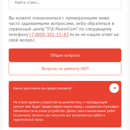
Вы можете ознакомиться с приведенными ниже
часто задаваемыми вопросами, либо обратиться в
сервисный центр “FIX-PowerCom” по следующему
телефону
+7 (800) 301-55-83
если не нашли ответ на
свой вопрос.
Общие вопросы
Вопросы по ремонту ИБП
Какие документы вы предоставляете?
На этапе приема устройства на диагностику и последующий
ремонт вам будет предоставлен заказ-наряд с указанием страховых
обязательств на ваше устройство. Далее, после выполнения работ
по ремонту техники, вы получите акт выполненных работ и
гарантийный талон.