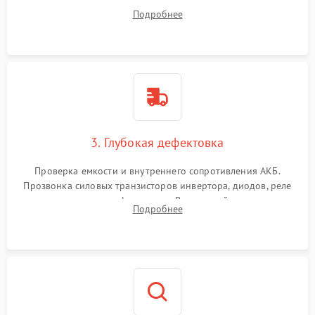
радиаторов и кулеров от пыли с помощью сжатого воздуха
Подробнее
и кистей для предотвращения перегрева и замыканий.
3. Глубокая дефектовка
Проверка емкости и внутреннего сопротивления АКБ.
Прозвонка силовых транзисторов инвертора, диодов, реле
переключения и трансформатора. Визуальный поиск вздутых
Подробнее
конденсаторов и прогаров на печатной плате.