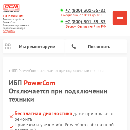
+7 (800) 301-55-83
Ежедневно, с 10:00 до 20:00
FIX-POWERCOM
Ремонт устройств
+7 (800) 301-55-83
PowerCom
Специализированный
Звонок бесплатный по РФ
cервисный центр г.
Астрахань
Мы ремонтируем
Позвонить
ахани
ИБП PowerCom отключается при подключении техники
ИБП
PowerCom
Отключается при подключении
техники
Бесплатная диагностика
даже при отказе от
ремонта
Привезем и увезем ибп PowerCom собственной