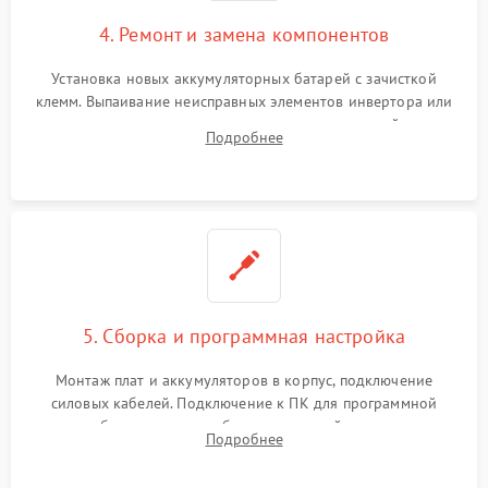
4. Ремонт и замена компонентов
Установка новых аккумуляторных батарей с зачисткой
клемм. Выпаивание неисправных элементов инвертора или
цепи зарядки и монтаж новых радиодеталей.
Подробнее
Восстановление поврежденных токоведущих дорожек и
замена реле.
5. Сборка и программная настройка
Монтаж плат и аккумуляторов в корпус, подключение
силовых кабелей. Подключение к ПК для программной
калибровки констант батареи, настройки порогов
Подробнее
срабатывания AVR и сброса счетчиков старения АКБ.