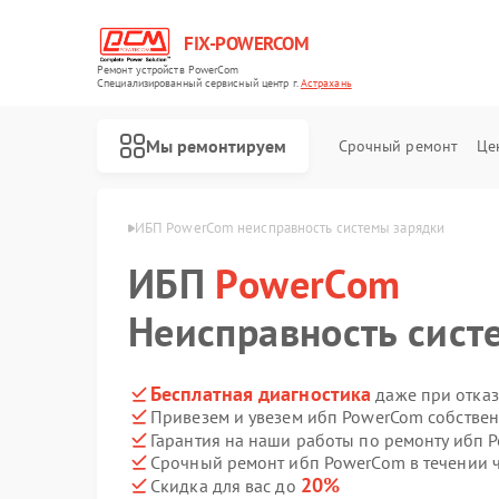
FIX-POWERCOM
Ремонт устройств PowerCom
Специализированный cервисный центр г.
Астрахань
Мы ремонтируем
Срочный ремонт
Це
werCom в Астрахани
ИБП PowerCom неисправность системы зарядки
ИБП
PowerCom
Неисправность сист
Бесплатная диагностика
даже при отказ
Привезем и увезем ибп PowerCom собстве
Гарантия на наши работы по ремонту ибп
Срочный ремонт ибп PowerCom в течении 
20%
Скидка для вас до