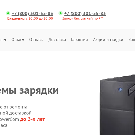
+7 (800) 301-55-83
+7 (800) 301-55-83
Ежедневно, с 10:00 до 20:00
Звонок бесплатный по РФ
ны
О нас
Отзывы
Доставка
Гарантии
Акции и скидки
Зая
емы зарядки
е от ремонта
нной доставкой
до 3-х лет
 PowerCom
часа