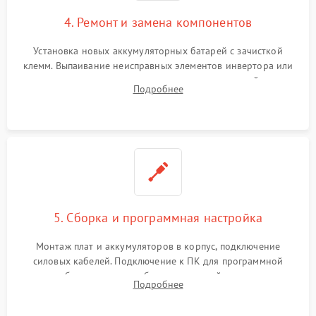
4. Ремонт и замена компонентов
Установка новых аккумуляторных батарей с зачисткой
клемм. Выпаивание неисправных элементов инвертора или
цепи зарядки и монтаж новых радиодеталей.
Подробнее
Восстановление поврежденных токоведущих дорожек и
замена реле.
5. Сборка и программная настройка
Монтаж плат и аккумуляторов в корпус, подключение
силовых кабелей. Подключение к ПК для программной
калибровки констант батареи, настройки порогов
Подробнее
срабатывания AVR и сброса счетчиков старения АКБ.