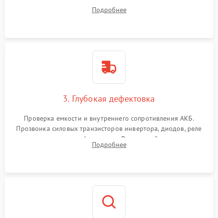
радиаторов и кулеров от пыли с помощью сжатого воздуха
Подробнее
и кистей для предотвращения перегрева и замыканий.
3. Глубокая дефектовка
Проверка емкости и внутреннего сопротивления АКБ.
Прозвонка силовых транзисторов инвертора, диодов, реле
переключения и трансформатора. Визуальный поиск вздутых
Подробнее
конденсаторов и прогаров на печатной плате.