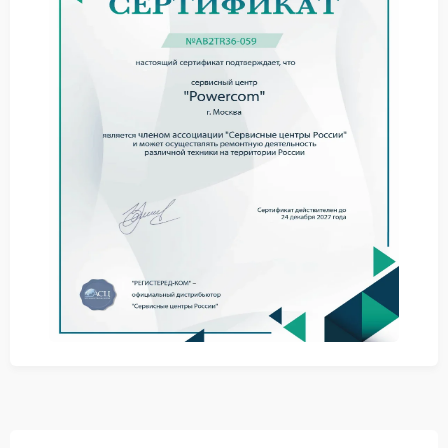
самостоятельное отключение;
запах нагретого пластика;
медленный запуск системы.
При подобных признаках стоит обратиться в сервис
Powercom, чтобы предотвратить повреждение
электронных компонентов и избежать более
серьезных затрат.
Полезные советы владельцам
Не стоит размещать ИБП рядом с отопительными
приборами или вплотную к стене. Ограниченная
циркуляция воздуха приводит к перегреву и
ускоряет износ вентилятора. Также нежелательно
эксплуатировать устройство при сильной
запыленности помещения.
Периодически очищать вентиляционные отверстия.
Не перекрывать доступ воздуха к корпусу.
Избегать длительной максимальной нагрузки.
Когда требуется ремонт Powercom, мастера
оценивают состояние вентилятора, электронных