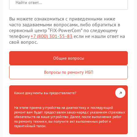
Вы можете ознакомиться с приведенными ниже
часто задаваемыми вопросами, либо обратиться в
сервисный центр “FIX-PowerCom” по следующему
телефону
+7 (800) 301-55-83
если не нашли ответ на
свой вопрос.
Общие вопросы
Вопросы по ремонту ИБП
Какие документы вы предоставляете?
На этапе приема устройства на диагностику и последующий
ремонт вам будет предоставлен заказ-наряд с указанием страховых
обязательств на ваше устройство. Далее, после выполнения работ
по ремонту техники, вы получите акт выполненных работ и
гарантийный талон.