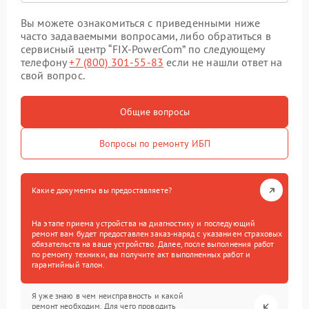
Вы можете ознакомиться с приведенными ниже
часто задаваемыми вопросами, либо обратиться в
сервисный центр “FIX-PowerCom” по следующему
телефону
+7 (800) 301-55-83
если не нашли ответ на
свой вопрос.
Общие вопросы
Вопросы по ремонту ИБП
Какие документы вы предоставляете?
На этапе приема устройства на диагностику и последующий
ремонт вам будет предоставлен заказ-наряд с указанием страховых
обязательств на ваше устройство. Далее, после выполнения работ
по ремонту техники, вы получите акт выполненных работ и
гарантийный талон.
Я уже знаю в чем неисправность и какой
ремонт необходим. Для чего проводить