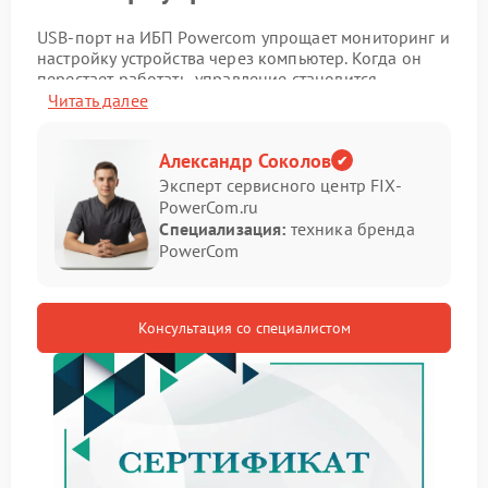
USB‑порт на ИБП Powercom упрощает мониторинг и
настройку устройства через компьютер. Когда он
перестает работать, управление становится
неудобным, а контроль за состоянием батареи —
Читать далее
менее точным.
Признаки неисправности
Александр Соколов
Эксперт сервисного центр FIX-
USB‑порта
PowerCom.ru
Специализация:
техника бренда
Убедиться в проблеме с портом помогут следующие
PowerCom
наблюдения:
компьютер не видит ИБП при подключении
кабеля;
Консультация со специалистом
программное обеспечение не отображает статус
работы устройства;
в диспетчере устройств порт определяется как
неизвестное оборудование;
подключение и отключение кабеля не вызывает
реакции системы;
индикатор возле порта не загорается при