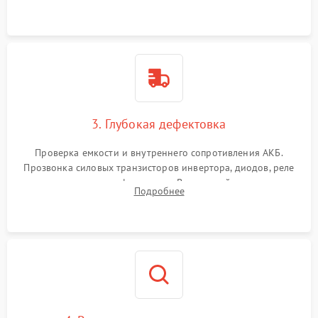
и кистей для предотвращения перегрева и замыканий.
3. Глубокая дефектовка
Проверка емкости и внутреннего сопротивления АКБ.
Прозвонка силовых транзисторов инвертора, диодов, реле
переключения и трансформатора. Визуальный поиск вздутых
Подробнее
конденсаторов и прогаров на печатной плате.