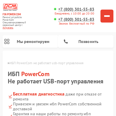
+7 (800) 301-55-83
Ежедневно, с 10:00 до 20:00
FIX-POWERCOM
Ремонт устройств
+7 (800) 301-55-83
PowerCom
Специализированный
Звонок бесплатный по РФ
cервисный центр г.
Астрахань
Мы ремонтируем
Позвонить
ахани
ИБП PowerCom не работает usb-порт управления
ИБП
PowerCom
Не работает USB-порт управления
Бесплатная диагностика
даже при отказе от
ремонта
Привезем и увезем ибп PowerCom собственной
доставкой
Гарантия на наши работы по ремонту ибп