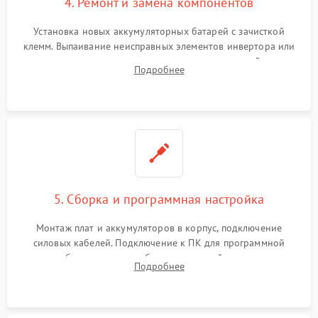
4. Ремонт и замена компонентов
Установка новых аккумуляторных батарей с зачисткой
клемм. Выпаивание неисправных элементов инвертора или
цепи зарядки и монтаж новых радиодеталей.
Подробнее
Восстановление поврежденных токоведущих дорожек и
замена реле.
5. Сборка и программная настройка
Монтаж плат и аккумуляторов в корпус, подключение
силовых кабелей. Подключение к ПК для программной
калибровки констант батареи, настройки порогов
Подробнее
срабатывания AVR и сброса счетчиков старения АКБ.