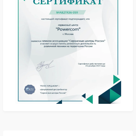
остается пустым.
Советы по первичной
диагностике
Прежде чем планировать ремонт Powercom,
попробуйте выполнить несколько шагов —
возможно, удастся устранить проблему без
вмешательства специалистов:
убедитесь, что батареи установлены правильно и
надежно закреплены;
проверьте уровень заряда батарей — возможно,
они полностью разряжены;
отключите все нагрузки, перезапустите ИБП и
протестируйте переключение в автономном
режиме;
ознакомьтесь с инструкцией: убедитесь, что
настройки ИБП соответствуют условиям
эксплуатации.
Ремонт в сервисном центре