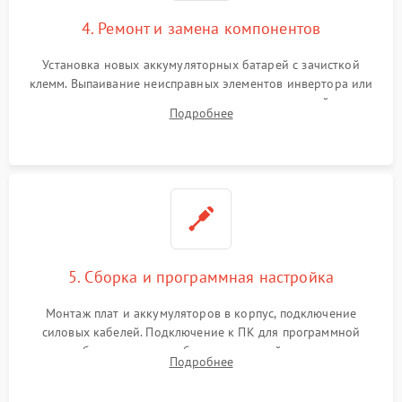
4. Ремонт и замена компонентов
Установка новых аккумуляторных батарей с зачисткой
клемм. Выпаивание неисправных элементов инвертора или
цепи зарядки и монтаж новых радиодеталей.
Подробнее
Восстановление поврежденных токоведущих дорожек и
замена реле.
5. Сборка и программная настройка
Монтаж плат и аккумуляторов в корпус, подключение
силовых кабелей. Подключение к ПК для программной
калибровки констант батареи, настройки порогов
Подробнее
срабатывания AVR и сброса счетчиков старения АКБ.