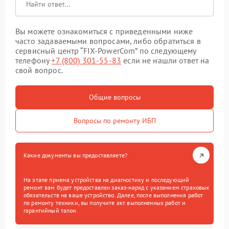
Вы можете ознакомиться с приведенными ниже
часто задаваемыми вопросами, либо обратиться в
сервисный центр “FIX-PowerCom” по следующему
телефону
+7 (800) 301-55-83
если не нашли ответ на
свой вопрос.
Общие вопросы
Вопросы по ремонту ИБП
Какие документы вы предоставляете?
На этапе приема устройства на диагностику и последующий
ремонт вам будет предоставлен заказ-наряд с указанием страховых
обязательств на ваше устройство. Далее, после выполнения работ
по ремонту техники, вы получите акт выполненных работ и
гарантийный талон.