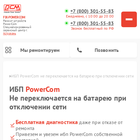
+7 (800) 301-55-83
Ежедневно, с 10:00 до 20:00
FIX-POWERCOM
Ремонт устройств
+7 (800) 301-55-83
PowerCom
Специализированный
Звонок бесплатный по РФ
cервисный центр г.
Астрахань
Мы ремонтируем
Позвонить
ахани
ИБП PowerCom не переключается на батарею при отключении сети
ИБП
PowerCom
Не переключается на батарею при
отключении сети
Бесплатная диагностика
даже при отказе от
ремонта
Привезем и увезем ибп PowerCom собственной