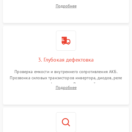
радиаторов и кулеров от пыли с помощью сжатого воздуха
Подробнее
и кистей для предотвращения перегрева и замыканий.
3. Глубокая дефектовка
Проверка емкости и внутреннего сопротивления АКБ.
Прозвонка силовых транзисторов инвертора, диодов, реле
переключения и трансформатора. Визуальный поиск вздутых
Подробнее
конденсаторов и прогаров на печатной плате.