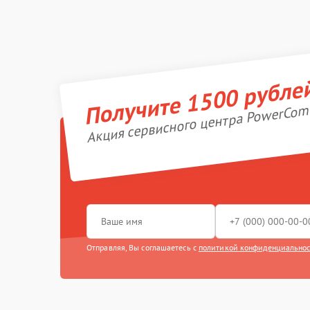
Получите 1500 рубле
Акция сервисного центра PowerCom
Отправляя, Вы соглашаетесь с
политикой конфиденциально