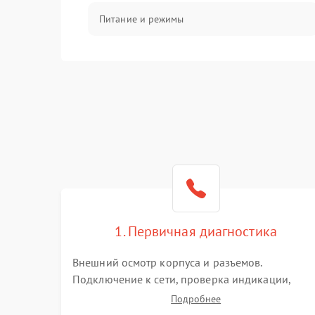
Питание и режимы
Интерфейсы и связь
Температура и эксплуатация
Механические повреждения
Механика
1. Первичная диагностика
Внешний осмотр корпуса и разъемов.
Подключение к сети, проверка индикации,
звуковых сигналов и кодов ошибок. Измерение
Подробнее
входного и выходного напряжения. Оценка