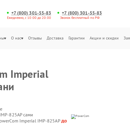
+7 (800) 301-55-83
+7 (800) 301-55-83
Ежедневно, с 10:00 до 20:00
Звонок бесплатный по РФ
ны
О нас
Отзывы
Доставка
Гарантии
Акции и скидки
Зая
m Imperial
ани
е
 IMP-825AP сами
до
PowerCom Imperial IMP-825AP