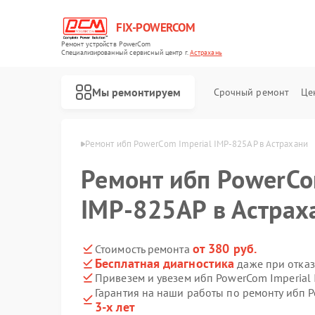
FIX-POWERCOM
Ремонт устройств PowerCom
Специализированный cервисный центр г.
Астрахань
Мы ремонтируем
Срочный ремонт
Це
werCom в Астрахани
Ремонт ибп PowerCom Imperial IMP-825AP в Астрахани
Ремонт ибп PowerCo
IMP-825AP в Астрах
от 380 руб.
Стоимость ремонта
Бесплатная диагностика
даже при отказ
Привезем и увезем ибп PowerCom Imperial
Гарантия на наши работы по ремонту ибп 
3-х лет